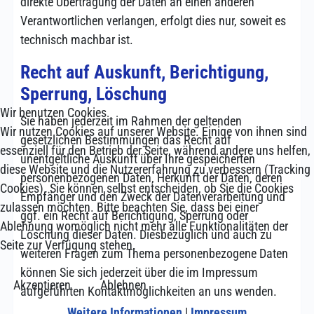
direkte Übertragung der Daten an einen anderen
Verantwortlichen verlangen, erfolgt dies nur, soweit es
technisch machbar ist.
Recht auf Auskunft, Berichtigung,
Sperrung, Löschung
Wir benutzen Cookies
Sie haben jederzeit im Rahmen der geltenden
Wir nutzen Cookies auf unserer Website. Einige von ihnen sind
gesetzlichen Bestimmungen das Recht auf
essenziell für den Betrieb der Seite, während andere uns helfen,
unentgeltliche Auskunft über Ihre gespeicherten
diese Website und die Nutzererfahrung zu verbessern (Tracking
personenbezogenen Daten, Herkunft der Daten, deren
Cookies). Sie können selbst entscheiden, ob Sie die Cookies
Empfänger und den Zweck der Datenverarbeitung und
zulassen möchten. Bitte beachten Sie, dass bei einer
ggf. ein Recht auf Berichtigung, Sperrung oder
Ablehnung womöglich nicht mehr alle Funktionalitäten der
Löschung dieser Daten. Diesbezüglich und auch zu
Seite zur Verfügung stehen.
weiteren Fragen zum Thema personenbezogene Daten
können Sie sich jederzeit über die im Impressum
Akzeptieren
Ablehnen
aufgeführten Kontaktmöglichkeiten an uns wenden.
Weitere Informationen
|
Impressum