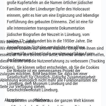
große Kupfertafeln an die Namen örtlicher jüdischer
Familien und der Lüneburger Opfer des Holocaust
erinnern, geht es hier um eine Ergänzung und lebendige
Fortführung des gebauten Erinnerns. Ziel ist eine für
alle Interessierten transparente Dokumentation
jüdischer Biografien der Neuzeit in Lüneburg, vom
späten 17. Jahrhundert bis in die 1950er Jahre. Die
Wir benutzen Cookies
Ansiedlung im Digitalen ermöglicht eine offene,
Wir nutzen Cookies auf unserer Website. Einige von ihnen sind
zeitgemäße und beständig erweiterungsfähige Form
essenziell für den Betrieb der Seite, während andere uns helfen,
der Erinnerung.
diese Website und die Nutzererfahrung zu verbessern (Tracking
Cookies). Sie können selbst entscheiden, ob Sie die Cookies
Die Website ist ein gemeinsames Projekt der
zulassen möchten. Bitte beachten Sie, dass bei einer
Gesellschaft für Christlich-Jüdische Zusammenarbeit
Ablehnung womöglich nicht mehr alle Funktionalitäten der
Lüneburg, dem Museum Lüneburg und der
Seite zur Verfügung stehen.
Geschichtswerkstatt Lüneburg.
Akzeptieren
Ablehnen
Nutzerinnen und Nutzer aus der ganzen Welt können