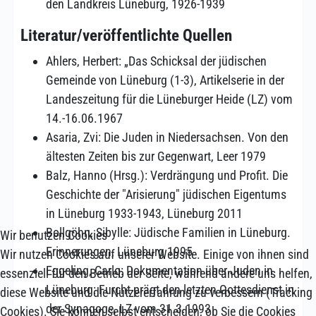
den Landkreis Lüneburg, 1926-1939
Literatur/veröffentlichte Quellen
Ahlers, Herbert: „Das Schicksal der jüdischen
Gemeinde von Lüneburg (1-3), Artikelserie in der
Landeszeitung für die Lüneburger Heide (LZ) vom
14.-16.06.1967
Asaria, Zvi: Die Juden in Niedersachsen. Von den
ältesten Zeiten bis zur Gegenwart, Leer 1979
Balz, Hanno (Hrsg.): Verdrängung und Profit. Die
Geschichte der "Arisierung" jüdischen Eigentums
in Lüneburg 1933-1943, Lüneburg 2011
Bollgöhn, Sibylle: Jüdische Familien in Lüneburg.
Wir benutzen Cookies
Erinnerungen, Lüneburg 1995
Wir nutzen Cookies auf unserer Website. Einige von ihnen sind
Eggeling, Carlo: Dokumentation über Juden in
essenziell für den Betrieb der Seite, während andere uns helfen,
Lüneburg: Furcht prägt den letzten Gottesdienst in
diese Website und die Nutzererfahrung zu verbessern (Tracking
der Synagoge, LZ vom 31.3.1993
Cookies). Sie können selbst entscheiden, ob Sie die Cookies