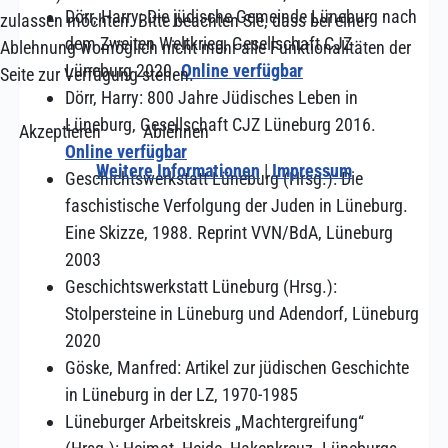
Dörr, Harry: Die jüdische Gemeinde Lüneburg nach
zulassen möchten. Bitte beachten Sie, dass bei einer
dem Zweiten Weltkrieg, Gesellschaft CJZ
Ablehnung womöglich nicht mehr alle Funktionalitäten der
Lüneburg 2020.
Online verfügbar
Seite zur Verfügung stehen.
Dörr, Harry: 800 Jahre Jüdisches Leben in
Lüneburg, Gesellschaft CJZ Lüneburg 2016.
Akzeptieren
Ablehnen
Online verfügbar
Weitere Informationen
|
Impressum
Geschichtswerkstatt Lüneburg (Hrsg.): Die
faschistische Verfolgung der Juden in Lüneburg.
Eine Skizze, 1988. Reprint VVN/BdA, Lüneburg
2003
Geschichtswerkstatt Lüneburg (Hrsg.):
Stolpersteine in Lüneburg und Adendorf, Lüneburg
2020
Göske, Manfred: Artikel zur jüdischen Geschichte
in Lüneburg in der LZ, 1970-1985
Lüneburger Arbeitskreis „Machtergreifung“