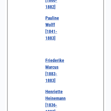
[1860-
1882]
Pauline
Wolff
[1841-
1883]
Friederike
Marcus
[1883-
1883]
Henriette
Heinemann
[1836-