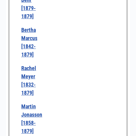
[1879-
1879]
Bertha
Marcus
[1842-
1879]
Rachel
Meyer
[1832-
1879]
Martin
Jonasson
[1858-
1879]