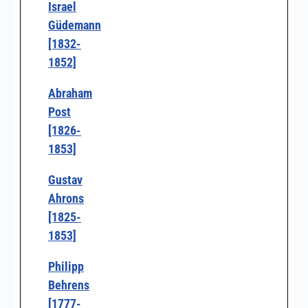
Israel
Güdemann
[1832-
1852]
Abraham
Post
[1826-
1853]
Gustav
Ahrons
[1825-
1853]
Philipp
Behrens
[1777-