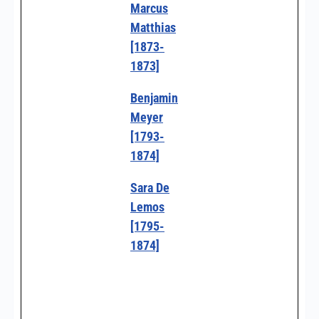
Marcus
Matthias
[1873-
1873]
Benjamin
Meyer
[1793-
1874]
Sara De
Lemos
[1795-
1874]