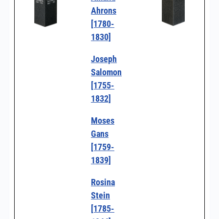
Ahrons
[1780-
1830]
Joseph
Salomon
[1755-
1832]
Moses
Gans
[1759-
1839]
Rosina
Stein
[1785-