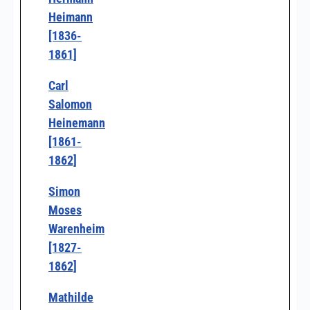
Heimann
[1836-
1861]
Carl
Salomon
Heinemann
[1861-
1862]
Simon
Moses
Warenheim
[1827-
1862]
Mathilde