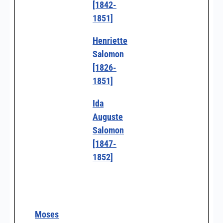
[1842-
1851]
Henriette
Salomon
[1826-
1851]
Ida
Auguste
Salomon
[1847-
1852]
Moses