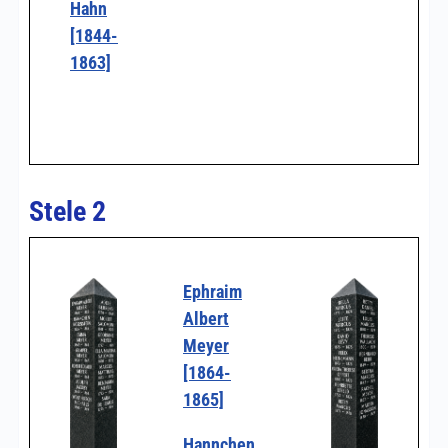
Hahn
[1844-
1863]
Stele 2
Ephraim
Albert
Meyer
[1864-
1865]
Hannchen