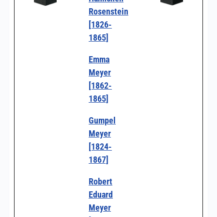
Rosenstein
[1826-
1865]
Emma
Meyer
[1862-
1865]
Gumpel
Meyer
[1824-
1867]
Robert
Eduard
Meyer