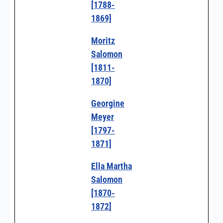
[1788-
1869]
Moritz
Salomon
[1811-
1870]
Georgine
Meyer
[1797-
1871]
Ella Martha
Salomon
[1870-
1872]