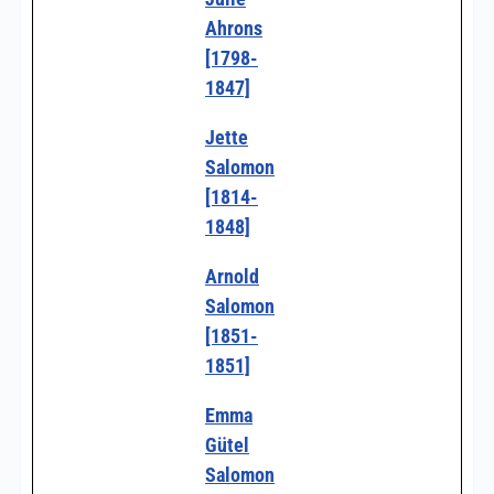
Ahrons
[1798-
1847]
Jette
Salomon
[1814-
1848]
Arnold
Salomon
[1851-
1851]
Emma
Gütel
Salomon