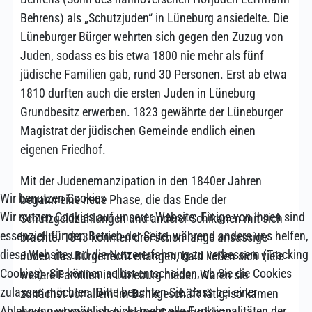
Behrens) als „Schutzjuden“ in Lüneburg ansiedelte. Die
Lüneburger Bürger wehrten sich gegen den Zuzug von
Juden, sodass es bis etwa 1800 nie mehr als fünf
jüdische Familien gab, rund 30 Personen. Erst ab etwa
1810 durften auch die ersten Juden in Lüneburg
Grundbesitz erwerben. 1823 gewährte der Lüneburger
Magistrat der jüdischen Gemeinde endlich einen
eigenen Friedhof.
Mit der Judenemanzipation in den 1840er Jahren
Wir benutzen Cookies
begann eine neue Phase, die das Ende der
Wir nutzen Cookies auf unserer Website. Einige von ihnen sind
Schutzgeldzahlungen und anderer Schikanen mit sich
essenziell für den Betrieb der Seite, während andere uns helfen,
brachte. 1843 konnten drei schon lange ansässige
diese Website und die Nutzererfahrung zu verbessern (Tracking
Juden das Bürgerrecht erlangen, bald ließen sich viele
Cookies). Sie können selbst entscheiden, ob Sie die Cookies
weitere Familien in Lüneburg nieder. Waren sie
zulassen möchten. Bitte beachten Sie, dass bei einer
zunächst vor allem im Bankgeschäft tätig, so kamen
Ablehnung womöglich nicht mehr alle Funktionalitäten der