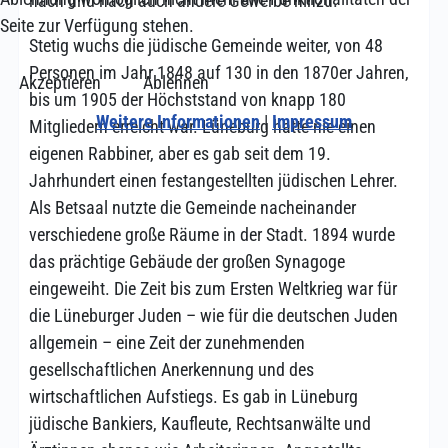
nach und nach auch andere Gewerbe hinzu.
Seite zur Verfügung stehen.
Stetig wuchs die jüdische Gemeinde weiter, von 48
Personen im Jahr 1848 auf 130 in den 1870er Jahren,
Akzeptieren
Ablehnen
bis um 1905 der Höchststand von knapp 180
Weitere Informationen
|
Impressum
Mitgliedern erreicht war. Lüneburg hatte nie einen
eigenen Rabbiner, aber es gab seit dem 19.
Jahrhundert einen festangestellten jüdischen Lehrer.
Als Betsaal nutzte die Gemeinde nacheinander
verschiedene große Räume in der Stadt. 1894 wurde
das prächtige Gebäude der großen Synagoge
eingeweiht. Die Zeit bis zum Ersten Weltkrieg war für
die Lüneburger Juden – wie für die deutschen Juden
allgemein – eine Zeit der zunehmenden
gesellschaftlichen Anerkennung und des
wirtschaftlichen Aufstiegs. Es gab in Lüneburg
jüdische Bankiers, Kaufleute, Rechtsanwälte und