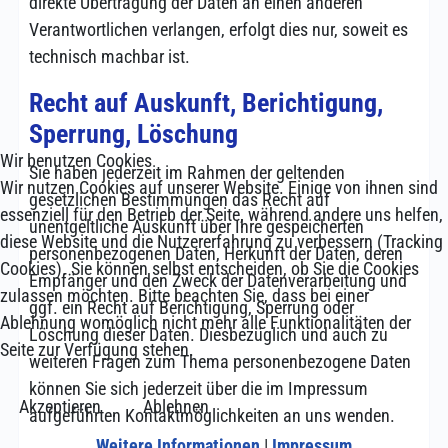
direkte Übertragung der Daten an einen anderen
Verantwortlichen verlangen, erfolgt dies nur, soweit es
technisch machbar ist.
Recht auf Auskunft, Berichtigung,
Sperrung, Löschung
Wir benutzen Cookies
Sie haben jederzeit im Rahmen der geltenden
Wir nutzen Cookies auf unserer Website. Einige von ihnen sind
gesetzlichen Bestimmungen das Recht auf
essenziell für den Betrieb der Seite, während andere uns helfen,
unentgeltliche Auskunft über Ihre gespeicherten
diese Website und die Nutzererfahrung zu verbessern (Tracking
personenbezogenen Daten, Herkunft der Daten, deren
Cookies). Sie können selbst entscheiden, ob Sie die Cookies
Empfänger und den Zweck der Datenverarbeitung und
zulassen möchten. Bitte beachten Sie, dass bei einer
ggf. ein Recht auf Berichtigung, Sperrung oder
Ablehnung womöglich nicht mehr alle Funktionalitäten der
Löschung dieser Daten. Diesbezüglich und auch zu
Seite zur Verfügung stehen.
weiteren Fragen zum Thema personenbezogene Daten
können Sie sich jederzeit über die im Impressum
Akzeptieren
Ablehnen
aufgeführten Kontaktmöglichkeiten an uns wenden.
Weitere Informationen
|
Impressum