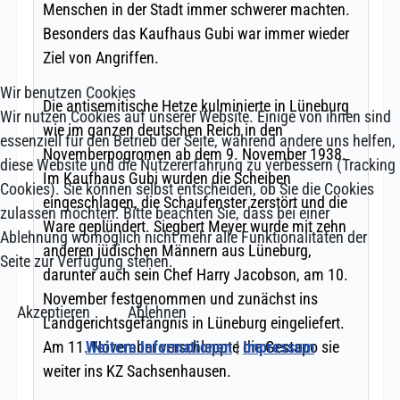
Wir benutzen Cookies
Wir nutzen Cookies auf unserer Website. Einige von ihnen sind
essenziell für den Betrieb der Seite, während andere uns helfen,
diese Website und die Nutzererfahrung zu verbessern (Tracking
Cookies). Sie können selbst entscheiden, ob Sie die Cookies
zulassen möchten. Bitte beachten Sie, dass bei einer
Ablehnung womöglich nicht mehr alle Funktionalitäten der
Seite zur Verfügung stehen.
Akzeptieren
Ablehnen
Weitere Informationen
|
Impressum