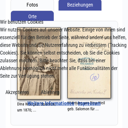
Wir benutzen Cookies
Wir nutzen Cookies auf unserer Website. Einige von ihnen sind
essenziell für den Betrieb der Seite, während andere uns helfen,
diese Website und die Nutzererfahrung zu verbessern (Tracking
Cookies). Sie können selbst entscheiden, ob Sie die Cookies
zulassen möchten. Bitte beachten Sie, dass bei einer
Ablehnung womöglich nicht mehr alle Funktionalitäten der
Seite zur Verfügung stehen.
Akzeptieren
Ablehnen
Weitere Informationen
|
Impressum