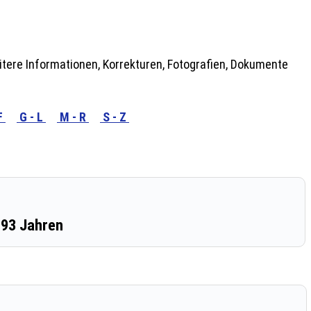
tere Informationen, Korrekturen, Fotografien, Dokumente
F
G - L
M - R
S - Z
 93 Jahren