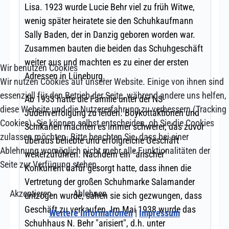
Wir benutzen Cookies
Wir nutzen Cookies auf unserer Website. Einige von ihnen sind
essenziell für den Betrieb der Seite, während andere uns helfen,
diese Website und die Nutzererfahrung zu verbessern (Tracking
Cookies). Sie können selbst entscheiden, ob Sie die Cookies
zulassen möchten. Bitte beachten Sie, dass bei einer
Ablehnung womöglich nicht mehr alle Funktionalitäten der
Seite zur Verfügung stehen.
Akzeptieren
Ablehnen
Weitere Informationen
|
Impressum