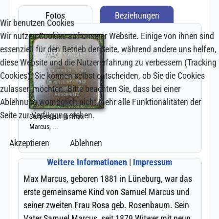
Wir benutzen Cookies
Wir nutzen Cookies auf unserer Website. Einige von ihnen sind
essenziell für den Betrieb der Seite, während andere uns helfen,
diese Website und die Nutzererfahrung zu verbessern (Tracking
Cookies). Sie können selbst entscheiden, ob Sie die Cookies
zulassen möchten. Bitte beachten Sie, dass bei einer
Ablehnung womöglich nicht mehr alle Funktionalitäten der
Seite zur Verfügung stehen.
Akzeptieren
Ablehnen
Weitere Informationen
|
Impressum