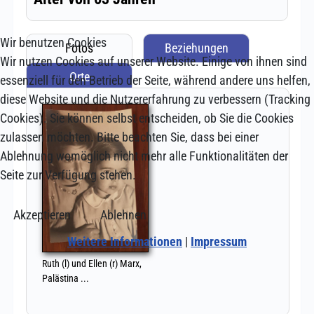
Wir benutzen Cookies
Wir nutzen Cookies auf unserer Website. Einige von ihnen sind
essenziell für den Betrieb der Seite, während andere uns helfen,
diese Website und die Nutzererfahrung zu verbessern (Tracking
Cookies). Sie können selbst entscheiden, ob Sie die Cookies
zulassen möchten. Bitte beachten Sie, dass bei einer
Ablehnung womöglich nicht mehr alle Funktionalitäten der
Seite zur Verfügung stehen.
Akzeptieren
Ablehnen
Weitere Informationen
|
Impressum