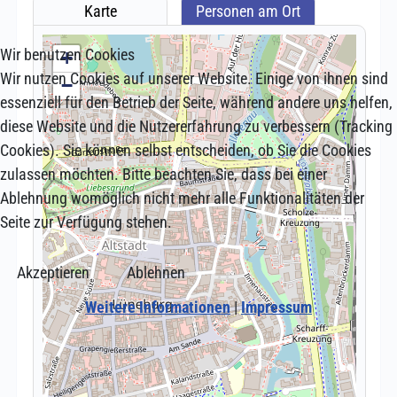
Wir benutzen Cookies
Wir nutzen Cookies auf unserer Website. Einige von ihnen sind
essenziell für den Betrieb der Seite, während andere uns helfen,
diese Website und die Nutzererfahrung zu verbessern (Tracking
Cookies). Sie können selbst entscheiden, ob Sie die Cookies
zulassen möchten. Bitte beachten Sie, dass bei einer
Ablehnung womöglich nicht mehr alle Funktionalitäten der
Seite zur Verfügung stehen.
Akzeptieren
Ablehnen
Weitere Informationen
|
Impressum