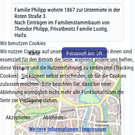
Wir benutzen Cookies
Wir nutzen Cookies auf unserer Website. Einige von ihnen sind
essenziell für den Betrieb der Seite, während andere uns helfen,
diese Website und die Nutzererfahrung zu verbessern (Tracking
Cookies). Sie können selbst entscheiden, ob Sie die Cookies
zulassen möchten. Bitte beachten Sie, dass bei einer
Ablehnung womöglich nicht mehr alle Funktionalitäten der
Seite zur Verfügung stehen.
Akzeptieren
Ablehnen
Weitere Informationen
|
Impressum