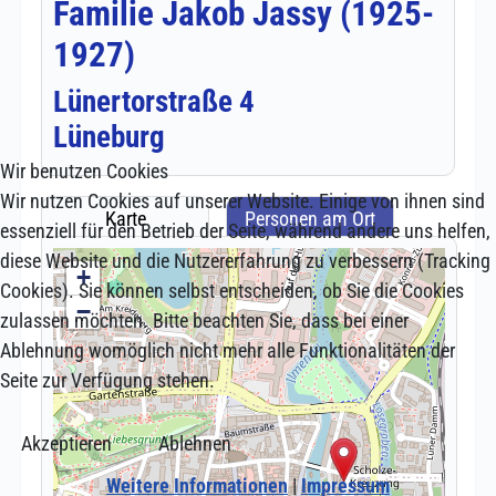
Wir benutzen Cookies
Wir nutzen Cookies auf unserer Website. Einige von ihnen sind
essenziell für den Betrieb der Seite, während andere uns helfen,
diese Website und die Nutzererfahrung zu verbessern (Tracking
Cookies). Sie können selbst entscheiden, ob Sie die Cookies
zulassen möchten. Bitte beachten Sie, dass bei einer
Ablehnung womöglich nicht mehr alle Funktionalitäten der
Seite zur Verfügung stehen.
Akzeptieren
Ablehnen
Weitere Informationen
|
Impressum