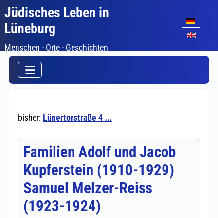
Jüdisches Leben in
Sprache auswäh
Lüneburg
Menschen - Orte - Geschichten