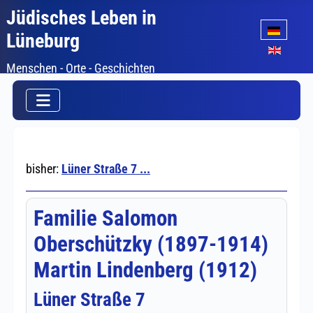
Jüdisches Leben in
Sprache auswäh
Lüneburg
Menschen - Orte - Geschichten