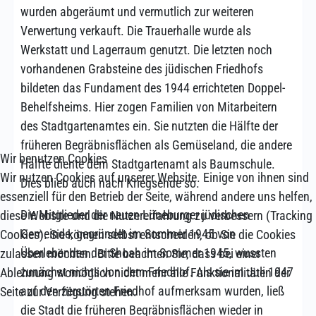
wurden abgeräumt und vermutlich zur weiteren
Verwertung verkauft. Die Trauerhalle wurde als
Werkstatt und Lagerraum genutzt. Die letzten noch
vorhandenen Grabsteine des jüdischen Friedhofs
bildeten das Fundament des 1944 errichteten Doppel-
Behelfsheims. Hier zogen Familien von Mitarbeitern
des Stadtgartenamtes ein. Sie nutzten die Hälfte der
früheren Begräbnisflächen als Gemüseland, die andere
Wir benutzen Cookies
Hälfte diente dem Stadtgartenamt als Baumschule.
Wir nutzen Cookies auf unserer Website. Einige von ihnen sind
Dies blieb auch nach Kriegsende so.
essenziell für den Betrieb der Seite, während andere uns helfen,
Die Mitglieder der neuen Lüneburger jüdischen
diese Website und die Nutzererfahrung zu verbessern (Tracking
Gemeinde, gegründet im Sommer 1945 von
Cookies). Sie können selbst entscheiden, ob Sie die Cookies
Überlebenden der Shoah im Sommer 1945, wussten
zulassen möchten. Bitte beachten Sie, dass bei einer
zunächst nichts von dem Friedhof. Als sie im Juli 1947
Ablehnung womöglich nicht mehr alle Funktionalitäten der
auf den zerstörten Friedhof aufmerksam wurden, ließ
Seite zur Verfügung stehen.
die Stadt die früheren Begräbnisflächen wieder in