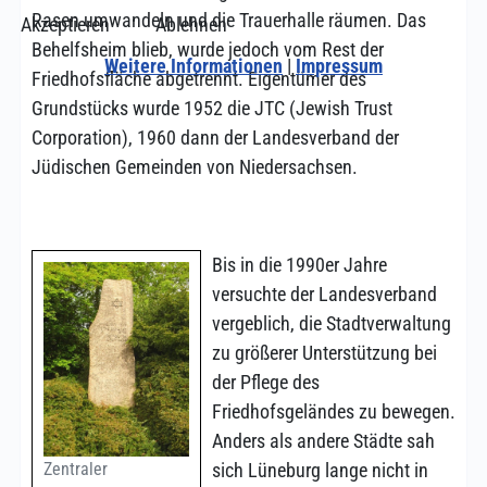
Rasen umwandeln und die Trauerhalle räumen. Das
Akzeptieren
Ablehnen
Behelfsheim blieb, wurde jedoch vom Rest der
Weitere Informationen
|
Impressum
Friedhofsfläche abgetrennt. Eigentümer des
Grundstücks wurde 1952 die JTC (Jewish Trust
Corporation), 1960 dann der Landesverband der
Jüdischen Gemeinden von Niedersachsen.
Bis in die 1990er Jahre
versuchte der Landesverband
vergeblich, die Stadtverwaltung
zu größerer Unterstützung bei
der Pflege des
Friedhofsgeländes zu bewegen.
Anders als andere Städte sah
Zentraler
sich Lüneburg lange nicht in