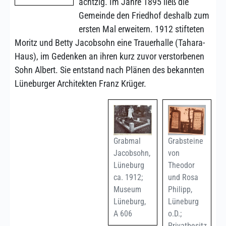
achtzig. Im Jahre 1895 ließ die
Gemeinde den Friedhof deshalb zum
ersten Mal erweitern. 1912 stifteten
Moritz und Betty Jacobsohn eine Trauerhalle (Tahara-
Haus), im Gedenken an ihren kurz zuvor verstorbenen
Sohn Albert. Sie entstand nach Plänen des bekannten
Lüneburger Architekten Franz Krüger.
Grabmal
Grabsteine
Jacobsohn,
von
Lüneburg
Theodor
ca. 1912;
und Rosa
Museum
Philipp,
Lüneburg,
Lüneburg
A 606
o.D.;
Privatbesitz